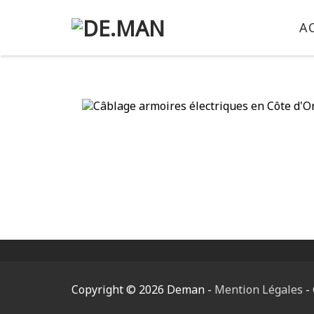
Skip
to
A
conten
Copyright © 2026 Deman -
Mention Légales
-