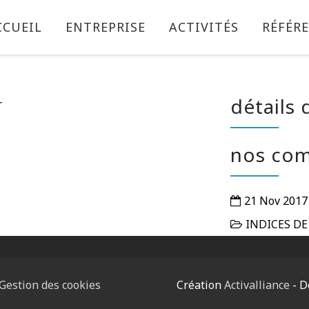
CCUEIL
ENTREPRISE
ACTIVITÉS
RÉFÉR
t
détails 
nos co
21 Nov 2017
INDICES DE
Gestion des cookies
Création
Activalliance
- D