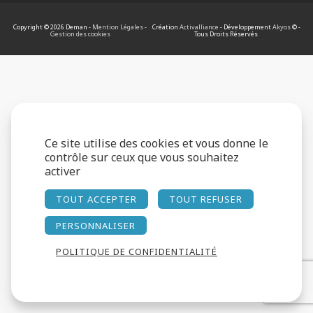
Copyright © 2026 Deman -
Mention Légales
-
Création
Activalliance
- Développement
Akyos
© -
Gestion des cookies
Tous Droits Réservés
Ce site utilise des cookies et vous donne le
contrôle sur ceux que vous souhaitez
activer
TOUT ACCEPTER
TOUT REFUSER
PERSONNALISER
POLITIQUE DE CONFIDENTIALITÉ